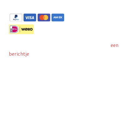
De panorama's zijn te bestellen via Stripe met
Liever met IDeal/Wero bestellen? Stuur ons
een
berichtje
dan wij sturen u een betaallinkje toe.
Attentie:
Al onze opnames zijn auteursrechtelijk
beschermd. Het is verboden om deze te
vermenigvuldigen of te publiceren.
©Copyright Robbert Frank Hagens Art in Media,
Amersfoort | KvK 70774722