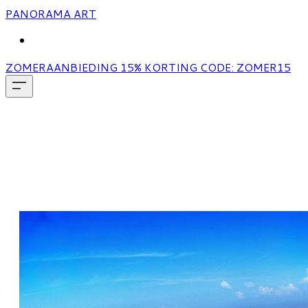
PANORAMA ART
MORE...
ZOMERAANBIEDING 15% KORTING CODE: ZOMER15
Florence in Panorama
Bijzonder gedetailleerd & met uniek
aardbol effect