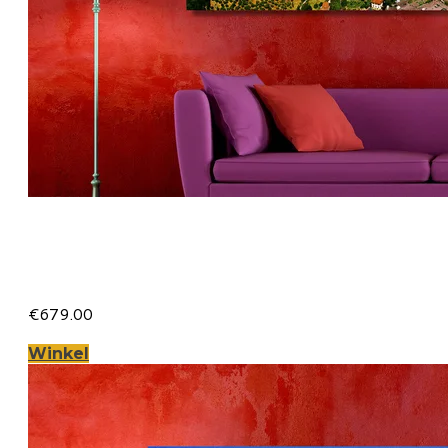
Florence op Canvas 170 x 70
cm met 2 cm Spieraam
€679.00
Winkel