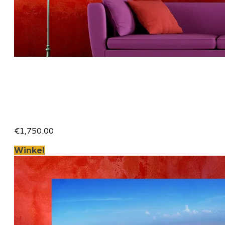
Florence op Dibond 200 x 90
cm met Hoogglanzend
Plexiglas
€1,750.00
Winkel