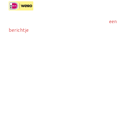
Liever met IDeal/Wero bestellen? Stuur ons
een
berichtje
dan wij sturen u een betaallinkje toe.
Attentie:
Al onze opnames zijn auteursrechtelijk
beschermd. Het is verboden om deze te
vermenigvuldigen of te publiceren.
©Copyright Robbert Frank Hagens Art in Media,
Amersfoort | KvK 70774722