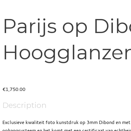
Parijs op Di
Hoogglanzen
Product information
€1,750.00
Description
Exclusieve kwaliteit foto kunstdruk op 3mm Dibond en met 
ophangsysteem en het komt met een certificaat van echthei