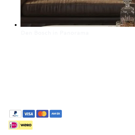
Den Bosch in Panorama
De panorama's zijn te bestellen via Stripe met