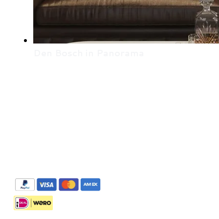
Den Bosch in Panorama
De panorama's zijn te bestellen via Stripe met