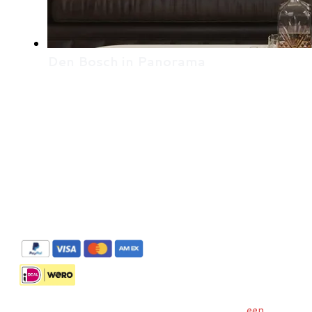
Den Bosch in Panorama
De panorama's zijn te bestellen via Stripe met
Liever met IDeal/Wero bestellen? Stuur ons
een